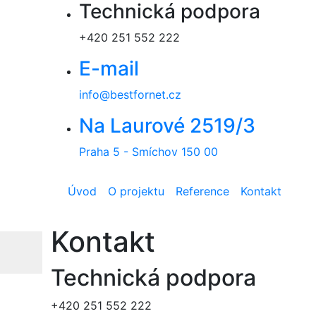
Technická podpora
Přejít k hlavnímu obsahu
+420 251 552 222
E-mail
info@bestfornet.cz
Na Laurové 2519/3
Praha 5 - Smíchov 150 00
Úvod
O projektu
Reference
Kontakt
Kontakt
Open Color Theme Switcher
Technická podpora
+420 251 552 222