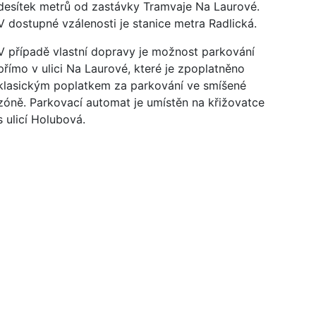
desítek metrů od zastávky Tramvaje Na Laurové.
V dostupné vzálenosti je stanice metra Radlická.
V případě vlastní dopravy je možnost parkování
přímo v ulici Na Laurové, které je zpoplatněno
klasickým poplatkem za parkování ve smíšené
zóně. Parkovací automat je umístěn na křižovatce
s ulicí Holubová.