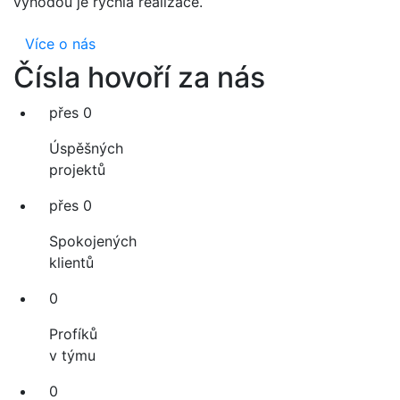
výhodou je rychlá realizace.
Více o nás
Čísla hovoří za nás
přes
0
Úspěšných
projektů
přes
0
Spokojených
klientů
0
Profíků
v týmu
0