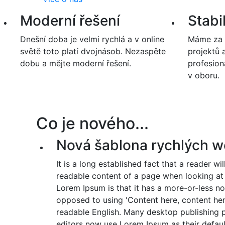
Naše služby
Moderní řešení
Stabi
Dnešní doba je velmi rychlá a v online
Máme za 
světě toto platí dvojnásob. Nezaspěte
projektů 
dobu a mějte moderní řešení.
profesion
v oboru.
Co je nového...
Nová šablona rychlých 
It is a long established fact that a reader wi
readable content of a page when looking at i
Lorem Ipsum is that it has a more-or-less nor
opposed to using 'Content here, content here
readable English. Many desktop publishing
editors now use Lorem Ipsum as their defaul