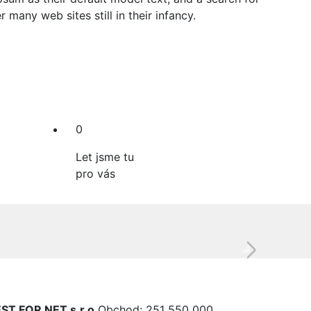
 many web sites still in their infancy.
0
Let jsme tu
pro vás
Next
ST FOR NET s.r.o.
Obchod: 251 550 000