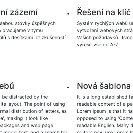
lní zázemí
Řešení na klíč
sebou stovky úspěšných
Systém rychlých webů u
a pracujeme v týmu
vytvoření webových strán
álů s desítkami let zkušeností
Vašich požadavků. Jsme
vyřešit vše od A-Z.
webů
Nová šablona
ll be distracted by the
It is a long established f
ts layout. The point of using
readable content of a pa
mal distribution of letters, as
Lorem Ipsum is that it ha
', making it look like
opposed to using 'Content
 packages and web page
readable English. Many 
t model text, and a search for
editors now use Lorem Ip