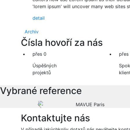
'lorem ipsum' will uncover many web sites stil
detail
Archiv
Čísla hovoří za nás
přes
0
přes
Úspěšných
Spok
projektů
klien
Vybrané reference
Previous
Kontaktujte nás
V případě jakýchkoliv dotazů nás neváhejte konta