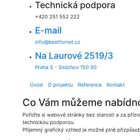
Technická podpora
Přejít k hlavnímu obsahu
+420 251 552 222
E-mail
info@bestfornet.cz
Na Laurové 2519/3
Praha 5 - Smíchov 150 00
Úvod
O projektu
Reference
Kontakt
Co Vám můžeme nabídn
Pořiďte si webové stránky bez starostí a za přízn
technickou podporou.
Příjemný grafický vzhled je možné plně přizpůsob