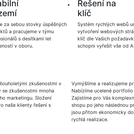
bilní
Řešení na
zemí
klíč
 za sebou stovky úspěšných
Systém rychlých webů u
ektů a pracujeme v týmu
vytvoření webových strá
sionálů s desítkami let
klíč dle Vašich požadav
eností v oboru.
schopni vyřešit vše od A
 dlouholetými zkušenostmi v
Vymýšlíme a realizujeme pr
ry se zkušenostmi mnoha
Nabízíme ucelené portfolio 
ého marketingu. Složení
Zajistíme pro Vás komplexn
o naše klienty řešení s
shopu po jeho následnou pr
jsou přitom ekonomicky do
rychlá realizace.