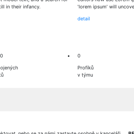
l in their infancy.
'lorem ipsum' will uncover
detail
0
0
ojených
Profíků
tů
v týmu
ktovat, nebo se za námi zastavte osobně v kanceláři.
BE