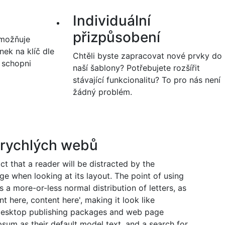
Individuální
přizpůsobení
možňuje
ek na klíč dle
Chtěli byste zapracovat nové prvky do
 schopni
naší šablony? Potřebujete rozšířit
stávající funkcionalitu? To pro nás není
žádný problém.
 rychlých webů
act that a reader will be distracted by the
ge when looking at its layout. The point of using
s a more-or-less normal distribution of letters, as
 here, content here', making it look like
desktop publishing packages and web page
sum as their default model text, and a search for