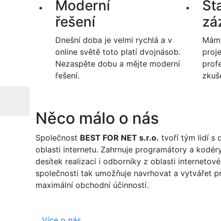
Moderní
Sta
řešení
zá
Dnešní doba je velmi rychlá a v
Máme
online světě toto platí dvojnásob.
proj
Nezaspěte dobu a mějte moderní
profe
řešení.
zkuš
Open Color Theme Switcher
Něco málo o nás
Společnost
BEST FOR NET s.r.o.
tvoří tým lidí s
oblasti internetu. Zahrnuje programátory a kodé
desítek realizací i odborníky z oblasti internetov
společnosti tak umožňuje navrhovat a vytvářet pr
maximální obchodní účinností.
Více o nás